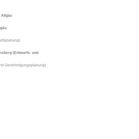
 Allgäu
lgäu
rfsplanung)
sberg (Entwurfs- und
 und Genehmigungsplanung)