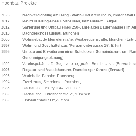
Hochbau Projekte
2023
Nachverdichtung am Hang - Wohn- und Atelierhaus, Immenstadt i.
2017
Revitalisierung eines Holzhauses, Immenstadt i. Allgäu
2012
Sanierung und Umbau eines 250-Jahre alten Bauernhauses im Al
2010
Dachgeschossausbau, München
2006
Wohngebäude Memelerstraße, Westpreußenstraße, München (Entwu
1997
Wohn- und Geschäftshaus 'Pergamentergasse 15', Erfurt
1995
Umbau und Erweiterung einer Schule zum Gemeindezentrum, Ram
Genehmigungsplanung)
1995
Vereinsgebäude für Segelvereine, großer Brombachsee (Entwurfs-
1995
Regatta- und Aussichtsturm, Ramsberger Strand (Entwurf)
1995
Wartehalle, Bahnhof Ramsberg
1994
Erweiterung Schreinerei, Ramsberg
1986
Dachausbau Valleystr.44, München
1982
Dachausbau Entenbachstraße, München
1982
Einfamilienhaus Ott, Aufham