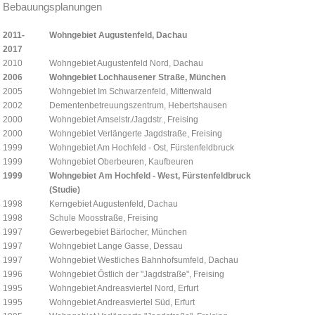
Bebauungsplanungen
2011-
Wohngebiet Augustenfeld, Dachau
2017
2010
Wohngebiet Augustenfeld Nord, Dachau
2006
Wohngebiet Lochhausener Straße, München
2005
Wohngebiet Im Schwarzenfeld, Mittenwald
2002
Dementenbetreuungszentrum, Hebertshausen
2000
Wohngebiet Amselstr./Jagdstr., Freising
2000
Wohngebiet Verlängerte Jagdstraße, Freising
1999
Wohngebiet Am Hochfeld - Ost, Fürstenfeldbruck
1999
Wohngebiet Oberbeuren, Kaufbeuren
1999
Wohngebiet Am Hochfeld - West, Fürstenfeldbruck
(Studie)
1998
Kerngebiet Augustenfeld, Dachau
1998
Schule Moosstraße, Freising
1997
Gewerbegebiet Bärlocher, München
1997
Wohngebiet Lange Gasse, Dessau
1997
Wohngebiet Westliches Bahnhofsumfeld, Dachau
1996
Wohngebiet Östlich der "Jagdstraße", Freising
1995
Wohngebiet Andreasviertel Nord, Erfurt
1995
Wohngebiet Andreasviertel Süd, Erfurt